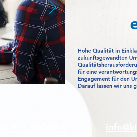
Hohe Qualität in Einkl
zukunftsgewandten Umw
Qualitätsherausforderu
für eine verantwortung
Engagement für den Um
Darauf lassen wir uns g
(0) 911 95569-0
info@ki