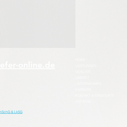
HOME
efer-online.de
LEISTUNGEN
QUALITÄT
UMWELT
UNTERNEHMEN
KARRIERE
KONTAKT & STANDORTE
ANFRAGE
nSchG & LkSG