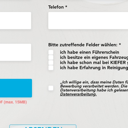
Telefon
P
Bitte zutreffende Felder wählen:
*
f
ich habe einen Führerschein
l
ich besitze ein eigenes Fahrzeu
i
ich habe schon mal bei KIEFER 
c
h
ich habe Erfahrung in Reinigun
t
f
e
„Ich willige ein, dass meine Daten f
l
Bewerbung verarbeitet werden. Die 
Datenverarbeitung habe ich gelese
d
Datenverarbeitung.
PDF (max. 15MB)