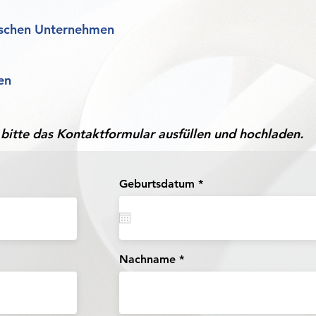
dischen Unternehmen
en
itte das Kontaktformular ausfüllen und hochladen.
r
Geburtsdatum
*
e
q
u
i
r
e
Nachname
d